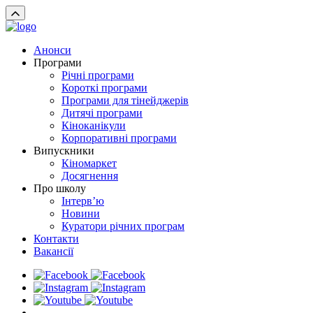
Анонси
Програми
Річні програми
Короткі програми
Програми для тінейджерів
Дитячі програми
Кіноканікули
Корпоративні програми
Випускники
Кіномаркет
Досягнення
Про школу
Інтерв’ю
Новини
Куратори річних програм
Контакти
Вакансії