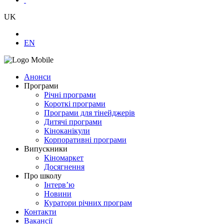
UK
EN
Анонси
Програми
Річні програми
Короткі програми
Програми для тінейджерів
Дитячі програми
Кіноканікули
Корпоративні програми
Випускники
Кіномаркет
Досягнення
Про школу
Інтерв’ю
Новини
Куратори річних програм
Контакти
Вакансії