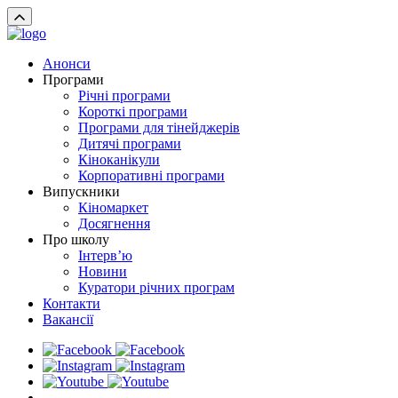
Анонси
Програми
Річні програми
Короткі програми
Програми для тінейджерів
Дитячі програми
Кіноканікули
Корпоративні програми
Випускники
Кіномаркет
Досягнення
Про школу
Інтерв’ю
Новини
Куратори річних програм
Контакти
Вакансії