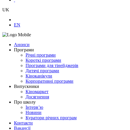
UK
EN
Анонси
Програми
Річні програми
Короткі програми
Програми для тінейджерів
Дитячі програми
Кіноканікули
Корпоративні програми
Випускники
Кіномаркет
Досягнення
Про школу
Інтерв’ю
Новини
Куратори річних програм
Контакти
Вакансії