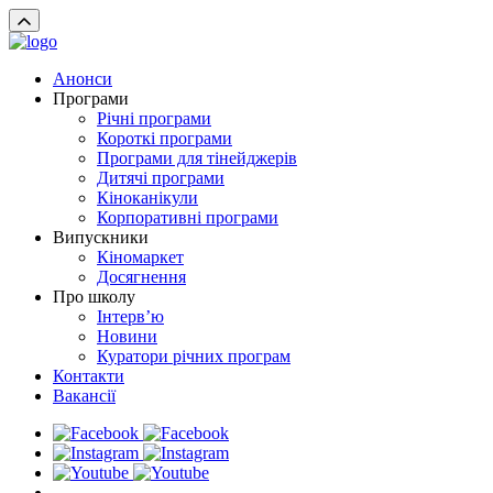
Анонси
Програми
Річні програми
Короткі програми
Програми для тінейджерів
Дитячі програми
Кіноканікули
Корпоративні програми
Випускники
Кіномаркет
Досягнення
Про школу
Інтерв’ю
Новини
Куратори річних програм
Контакти
Вакансії