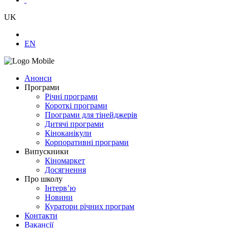
UK
EN
Анонси
Програми
Річні програми
Короткі програми
Програми для тінейджерів
Дитячі програми
Кіноканікули
Корпоративні програми
Випускники
Кіномаркет
Досягнення
Про школу
Інтерв’ю
Новини
Куратори річних програм
Контакти
Вакансії