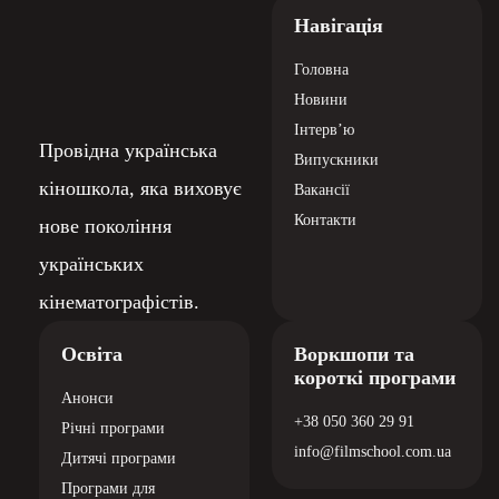
тиждень “Вітя” потрапив у топ-3 українських серіалів на Netflix!
Навігація
Головна
Новини
Інтерв’ю
Провідна українська
Випускники
кіношкола, яка виховує
Вакансії
Контакти
нове покоління
українських
кінематографістів.
Освіта
Воркшопи та
короткі програми
Анонси
+38 050 360 29 91
Річні програми
info@filmschool.com.ua
Дитячі програми
Програми для