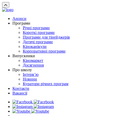
Анонси
Програми
Річні програми
Короткі програми
Програми для тінейджерів
Дитячі програми
Кіноканікули
Корпоративні програми
Випускники
Кіномаркет
Досягнення
Про школу
Інтерв’ю
Новини
Куратори річних програм
Контакти
Вакансії