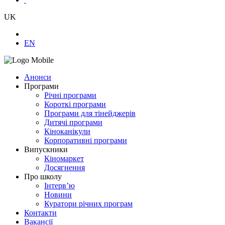
UK
EN
Анонси
Програми
Річні програми
Короткі програми
Програми для тінейджерів
Дитячі програми
Кіноканікули
Корпоративні програми
Випускники
Кіномаркет
Досягнення
Про школу
Інтерв’ю
Новини
Куратори річних програм
Контакти
Вакансії