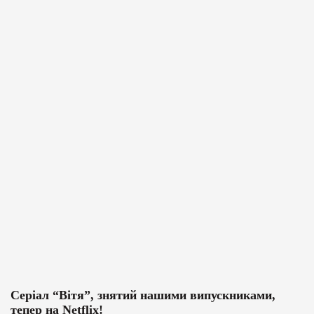
Серіал “Вітя”, знятий нашими випускниками,
В
тепер на Netflix!
О