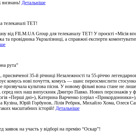
х визнань!
Детальніше
а телеканалі ТЕТ!
шоу від FILM.UA Group для телеканалу ТЕТ! У проєкті «Місія в
а та провідника Укрзалізниці, а справжні експерти коментуватим
іше
на рута”
, присвяченої 35-й річниці Незалежності та 55-річчю легендарн
арує комусь нові почуття, комусь — шанс переосмислити стосун
 прозвучала культова пісня. У новому фільмі вона стане не лише 
я, серед них наш випускник Дмитро Павко. Нових персонажів у ф
огія «Перші дні»), Катерина Варченко (серіал «Прикордонники»)
а Кузіна, Юрій Горбунов, Лілія Ребрик, Михайло Хома, Олеся С
таких масштабних історій!
Детальніше
 заявок на участь у відборі на премію “Оскар”!