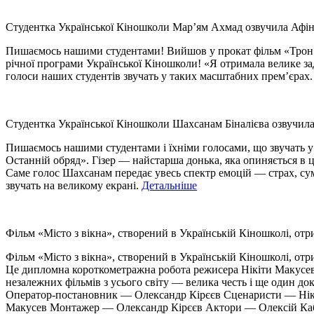
Студентка Української Кіношколи Мар’ям Ахмад озвучила Афіну
Пишаємось нашими студентами! Вийшов у прокат фільм «Трон: А
річної програми Української Кіношколи! «Я отримала велике за
голоси наших студентів звучать у таких масштабних прем’єрах
Студентка Української Кіношколи Шахсанам Біналієва озвучила
Пишаємось нашими студентами і їхніми голосами, що звучать у к
Останній обряд». Гізер — найстарша донька, яка опиняється в 
Саме голос Шахсанам передає увесь спектр емоцій — страх, сум
звучать на великому екрані.
Детальніше
Фільм «Місто з вікна», створений в Українській Кіношколі, отр
Фільм «Місто з вікна», створений в Українській Кіношколі, отри
Це дипломна короткометражна робота режисера Нікіти Макусева 
незалежних фільмів з усього світу — велика честь і ще один д
Оператор-постановник — Олександр Кірєєв Сценаристи — Нікі
Макусев Монтажер — Олександр Кірєєв Актори — Олексій Каба