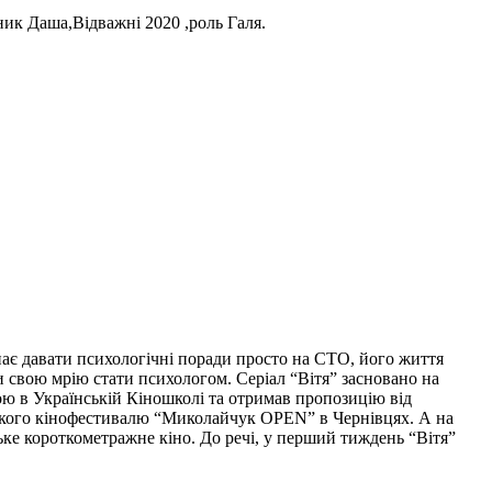
ник Даша,Відважні 2020 ,роль Галя.
нає давати психологічні поради просто на СТО, його життя
 свою мрію стати психологом. Серіал “Вітя” засновано на
 в Українській Кіношколі та отримав пропозицію від
ького кінофестивалю “Миколайчук OPEN” в Чернівцях. А на
ке короткометражне кіно. До речі, у перший тиждень “Вітя”