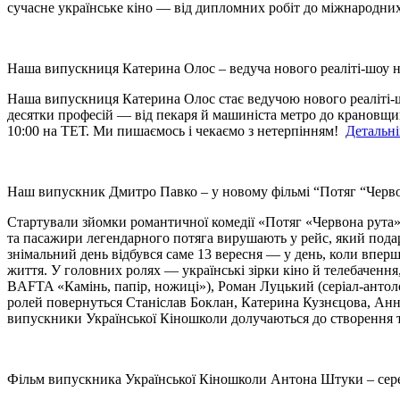
сучасне українське кіно — від дипломних робіт до міжнародни
Наша випускниця Катерина Олос – ведуча нового реаліті-шоу н
Наша випускниця Катерина Олос стає ведучою нового реаліті-
десятки професій — від пекаря й машиніста метро до крановщик
10:00 на ТЕТ. Ми пишаємось і чекаємо з нетерпінням!
Детальн
Наш випускник Дмитро Павко – у новому фільмі “Потяг “Черво
Стартували зйомки романтичної комедії «Потяг «Червона рута»
та пасажири легендарного потяга вирушають у рейс, який под
знімальний день відбувся саме 13 вересня — у день, коли вперше
життя. У головних ролях — українські зірки кіно й телебаченн
BAFTA «Камінь, папір, ножиці»), Роман Луцький (серіал-антол
ролей повернуться Станіслав Боклан, Катерина Кузнєцова, Анн
випускники Української Кіношколи долучаються до створення 
Фільм випускника Української Кіношколи Антона Штуки – серед