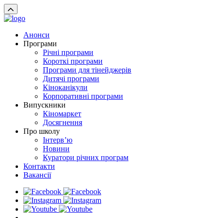
Анонси
Програми
Річні програми
Короткі програми
Програми для тінейджерів
Дитячі програми
Кіноканікули
Корпоративні програми
Випускники
Кіномаркет
Досягнення
Про школу
Інтерв’ю
Новини
Куратори річних програм
Контакти
Вакансії