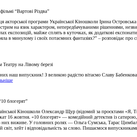
фільмі “Вартові Різдва”
торської програми Української Кіношколи Ірина Островська з’я
гострим на язик характером, непередбачуваними рішеннями, незв
алах експозицій, майже сплять в куточках, як додаткові експонати 
тряла в минулому і своїх потаємних фантазіях?” – розповідає пр
 Театру на Лівому березі
д них наш випускник! З великою радістю вітаємо Славу Бабенков
льніше
10 блогерят”
нської Кіношколи Олександр Щур (відомий за проєктами «Я, Ти, 
кат 16 жовтня. «10 блогерят» — комедійний детектив із сатирою
о з них виживе. У головних ролях — Ольга Сумська, Тарас Цимбалю
 світ, хейт і відповідальність за слово. Пишаємося випускниками,