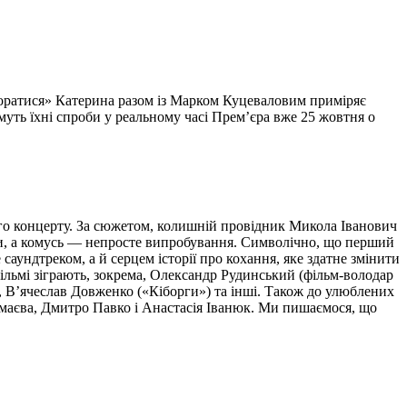
поратися» Катерина разом із Марком Куцеваловим приміряє
уть їхні спроби у реальному часі Прем’єра вже 25 жовтня о
ого концерту. За сюжетом, колишній провідник Микола Іванович
ки, а комусь — непросте випробування. Символічно, що перший
саундтреком, а й серцем історії про кохання, яке здатне змінити
ільмі зіграють, зокрема, Олександр Рудинський (фільм-володар
, В’ячеслав Довженко («Кіборги») та інші. Також до улюблених
амаєва, Дмитро Павко і Анастасія Іванюк. Ми пишаємося, що