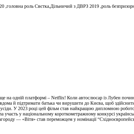
020 ,головна роль Свєтка,Дільничий з ДВРЗ 2019 ,роль безпризор
е на одній платформі – Netflix! Коли автослюсар із Лубен почи
 вдома й підтримати батька чи вирушити до Києва, щоб здійснити
іди. У 2023 році цей фільм став найкращою дипломною роботою
ла участь у національному короткометражному конкурсі українс
агороду — «Вітя» став переможцем у номінації “Східноєвропейсь