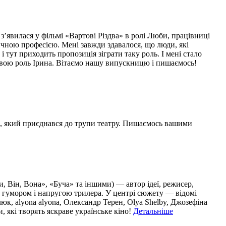
вилася у фільмі «Вартові Різдва» в ролі Люби, працівниці
ичною професією. Мені завжди здавалося, що люди, які
і тут приходить пропозиція зіграти таку роль. І мені стало
о свою роль Ірина. Вітаємо нашу випускницю і пишаємось!
а, який приєднався до трупи театру. Пишаємось вашими
Він, Вона», «Буча» та іншими) — автор ідеї, режисер,
, гумором і напругою трилера. У центрі сюжету — відомі
к, alyona alyona, Олександр Терен, Olya Shelby, Джозефіна
 які творять яскраве українське кіно!
Детальніше