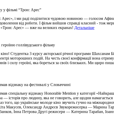
 у фільмі “Трон: Арес”
рес», і ми раді поділитися чудовою новиною — голосом Афіни у
доволення від роботи. І фільм вийшов справді класний - тож мер
. «Трон: Арес» — вже на великих екранах!
Детальніше
 героїню голлівудського фільму
іно! Студентка 3 курсу акторської річної програми Шахсанам Бін
центрі моторошних подій. На честь своєї конфірмації вона отрим
нів і силу героїні, яка бореться за своїх близьких. Ми щиро п
имав відзнаку на фестивалі у Словаччині
мав спеціальну відзнаку Honorable Mention у категорії «Найкращи
— історія про людину, яка не говорить, але щодня намагається 
оказ того, що українське молоде кіно звучить гучно на міжнародн
та Макусев, Олександр Андрєєв Звукорежисерка — Марина Тара
нков, Інна Петрова Другі режисери — Катерина Тарабан, Іоан