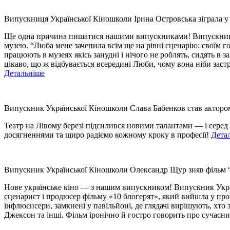
Випускниця Української Кіношколи Ірина Островська зіграла у 
Ще одна причина пишатися нашими випускниками! Випускниця ак
музею. “Люба мене зачепила всім ще на рівні сценарію: своїм 
працюють в музеях якісь занудні і нічого не роблять, сидять в з
цікаво, що ж відбувається всередині Люби, чому вона ніби зас
Детальніше
Випускник Української Кіношколи Слава Бабенков став актором
Театр на Лівому березі підсилився новими талантами — і сере
досягненнями та щиро радіємо кожному кроку в професії!
Дета
Випускник Української Кіношколи Олександр Щур зняв фільм “
Нове українське кіно — з нашим випускником! Випускник Украї
сценарист і продюсер фільму «10 блогерят», який вийшла у про
інфлюєнсери, замкнені у павільйоні, де глядачі вирішують, хт
Джексон та інші. Фільм іронічно й гостро говорить про сучасний