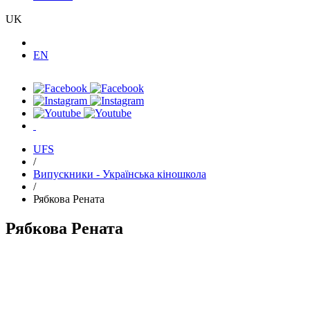
UK
EN
UFS
/
Випускники - Українська кіношкола
/
Рябкова Рената
Рябкова Рената