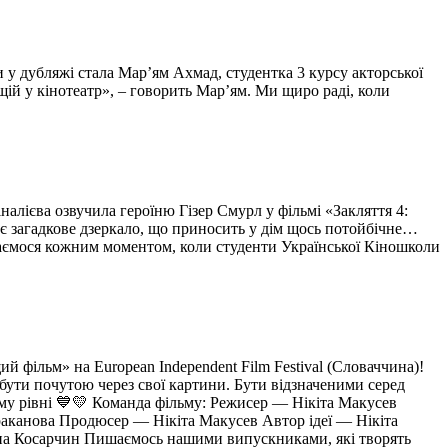
 дубляжі стала Марʼям Ахмад, студентка 3 курсу акторської
щій у кінотеатр», – говорить Мар’ям. Ми щиро раді, коли
алієва озвучила героїню Гізер Смурл у фільмі «Закляття 4:
ує загадкове дзеркало, що приносить у дім щось потойбічне…
ишаємося кожним моментом, коли студенти Української Кіношколи
й фільм» на European Independent Film Festival (Словаччина)!
бути почутою через свої картини. Бути відзначеними серед
ому рівні 💙💛 Команда фільму: Режисер — Нікіта Макусев
канова Продюсер — Нікіта Макусев Автор ідеї — Нікіта
на Косарчин Пишаємось нашими випускниками, які творять