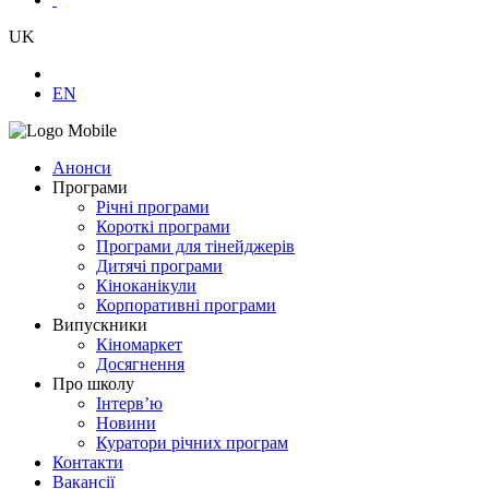
UK
EN
Анонси
Програми
Річні програми
Короткі програми
Програми для тінейджерів
Дитячі програми
Кіноканікули
Корпоративні програми
Випускники
Кіномаркет
Досягнення
Про школу
Інтерв’ю
Новини
Куратори річних програм
Контакти
Вакансії