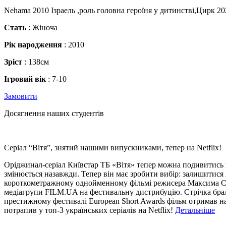
Nehama 2010 Ізраель ,роль головна героїня у дитинстві,Цирк 2
Стать
: Жіноча
Рік народження
: 2010
Зріст
: 138см
Ігровий вік
: 7-10
Замовити
Досягнення наших студентів
Серіал “Вітя”, знятий нашими випускниками, тепер на Netflix!
Оріджинал-серіал Київстар ТБ «Вітя» тепер можна подивитись щ
змінюється назавжди. Тепер він має зробити вибір: залишитися
короткометражному однойменному фільмі режисера Максима Сус
медіагрупи FILM.UA на фестивальну дистрибуцію. Стрічка бра
престижному фестивалі European Short Awards фільм отримав н
потрапив у топ-3 українських серіалів на Netflix!
Детальніше