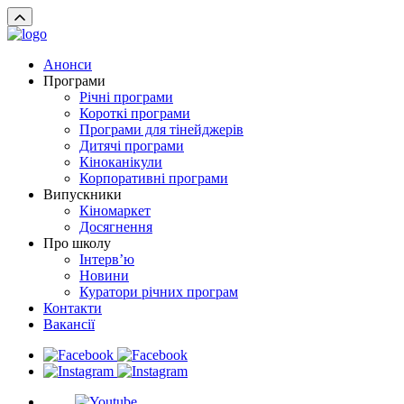
Анонси
Програми
Річні програми
Короткі програми
Програми для тінейджерів
Дитячі програми
Кіноканікули
Корпоративні програми
Випускники
Кіномаркет
Досягнення
Про школу
Інтерв’ю
Новини
Куратори річних програм
Контакти
Вакансії