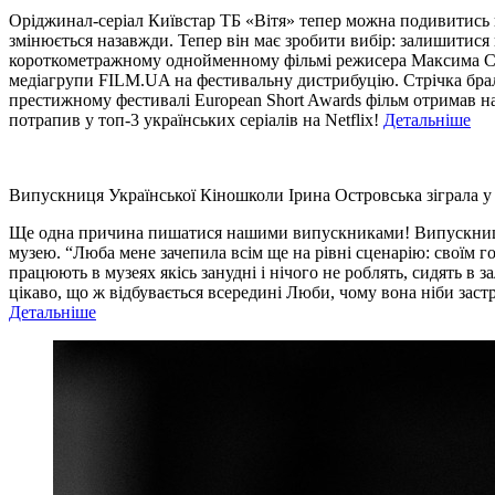
Оріджинал-серіал Київстар ТБ «Вітя» тепер можна подивитись щ
змінюється назавжди. Тепер він має зробити вибір: залишитися
короткометражному однойменному фільмі режисера Максима Сус
медіагрупи FILM.UA на фестивальну дистрибуцію. Стрічка бра
престижному фестивалі European Short Awards фільм отримав н
потрапив у топ-3 українських серіалів на Netflix!
Детальніше
Випускниця Української Кіношколи Ірина Островська зіграла у 
Ще одна причина пишатися нашими випускниками! Випускниця ак
музею. “Люба мене зачепила всім ще на рівні сценарію: своїм 
працюють в музеях якісь занудні і нічого не роблять, сидять в з
цікаво, що ж відбувається всередині Люби, чому вона ніби зас
Детальніше