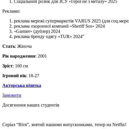
Соціальний ролик для ЗСУ «Герої не з металу» 2025
Реклами:
реклама мережі супермаркетів VARUS 2025 (для соц.мере
реклама охоронної компанії «Sheriff Sos» 2024
«Garnier» (дублер) 2024
реклама бренду одягу «TUR» 2024″
Стать
: Жіноча
Рік народження
: 2001
Зріст
: 160 см
Ігровий вік
: 18-27
Акторська візитка
Замовити
Досягнення наших студентів
Серіал “Вітя”, знятий нашими випускниками, тепер на Netflix!