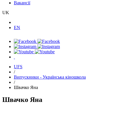
Вакансії
UK
EN
UFS
/
Випускники - Українська кіношкола
/
Швачко Яна
Швачко Яна