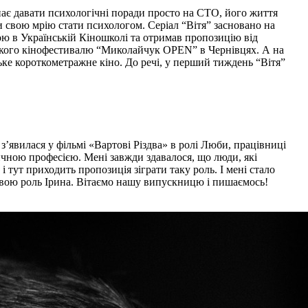
нає давати психологічні поради просто на СТО, його життя
 свою мрію стати психологом. Серіал “Вітя” засновано на
 в Українській Кіношколі та отримав пропозицію від
ького кінофестивалю “Миколайчук OPEN” в Чернівцях. А на
ке короткометражне кіно. До речі, у перший тиждень “Вітя”
вилася у фільмі «Вартові Різдва» в ролі Люби, працівниці
ичною професією. Мені завжди здавалося, що люди, які
і тут приходить пропозиція зіграти таку роль. І мені стало
о свою роль Ірина. Вітаємо нашу випускницю і пишаємось!