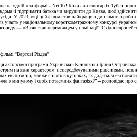
е на одній платформі – Netflix! Коли автослюсар із Лубен почи
 вдома й підтримати батька чи вирушити до Києва, щоб здійснити
іди. У 2023 році цей фільм став найкращою дипломною роботою
ла участь у національному короткометражному конкурсі українс
агороду — «Вітя» став переможцем у номінації “Східноєвропейсь
фільмі “Вартові Різдва”
торської програми Української Кіношколи Ірина Островська з’я
гострим на язик характером, непередбачуваними рішеннями, незв
алах експозицій, майже сплять в куточках, як додаткові експонати 
тряла в минулому і своїх потаємних фантазіях?” – розповідає пр