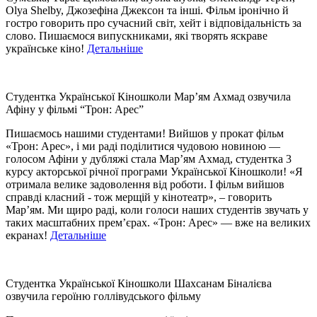
Olya Shelby, Джозефіна Джексон та інші. Фільм іронічно й
гостро говорить про сучасний світ, хейт і відповідальність за
слово. Пишаємося випускниками, які творять яскраве
українське кіно!
Детальніше
Студентка Української Кіношколи Мар’ям Ахмад озвучила
Афіну у фільмі “Трон: Арес”
Пишаємось нашими студентами! Вийшов у прокат фільм
«Трон: Арес», і ми раді поділитися чудовою новиною —
голосом Афіни у дубляжі стала Марʼям Ахмад, студентка 3
курсу акторської річної програми Української Кіношколи! «Я
отримала велике задоволення від роботи. І фільм вийшов
справді класний - тож мерщій у кінотеатр», – говорить
Мар’ям. Ми щиро раді, коли голоси наших студентів звучать у
таких масштабних прем’єрах. «Трон: Арес» — вже на великих
екранах!
Детальніше
Студентка Української Кіношколи Шахсанам Біналієва
озвучила героїню голлівудського фільму