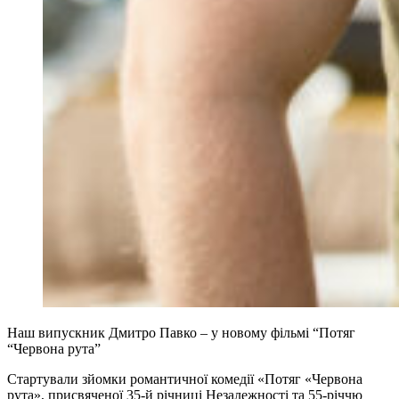
Наш випускник Дмитро Павко – у новому фільмі “Потяг
“Червона рута”
Стартували зйомки романтичної комедії «Потяг «Червона
рута», присвяченої 35-й річниці Незалежності та 55-річчю