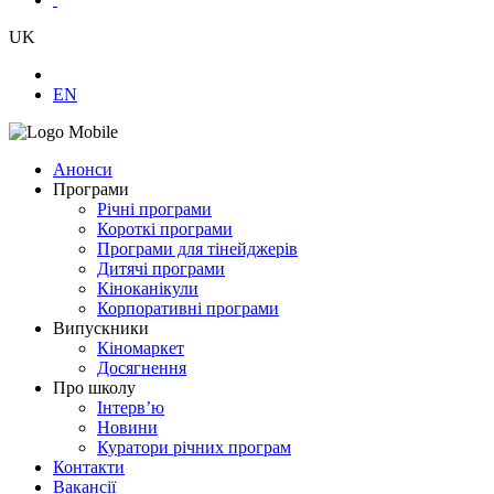
UK
EN
Анонси
Програми
Річні програми
Короткі програми
Програми для тінейджерів
Дитячі програми
Кіноканікули
Корпоративні програми
Випускники
Кіномаркет
Досягнення
Про школу
Інтерв’ю
Новини
Куратори річних програм
Контакти
Вакансії