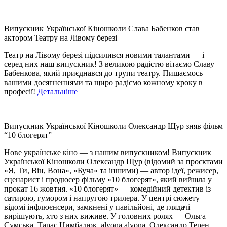
Випускник Української Кіношколи Слава Бабенков став
актором Театру на Лівому березі
Театр на Лівому березі підсилився новими талантами — і
серед них наш випускник! З великою радістю вітаємо Славу
Бабенкова, який приєднався до трупи театру. Пишаємось
вашими досягненнями та щиро радіємо кожному кроку в
професії!
Детальніше
Випускник Української Кіношколи Олександр Щур зняв фільм
“10 блогерят”
Нове українське кіно — з нашим випускником! Випускник
Української Кіношколи Олександр Щур (відомий за проєктами
«Я, Ти, Він, Вона», «Буча» та іншими) — автор ідеї, режисер,
сценарист і продюсер фільму «10 блогерят», який вийшла у
прокат 16 жовтня. «10 блогерят» — комедійний детектив із
сатирою, гумором і напругою трилера. У центрі сюжету —
відомі інфлюєнсери, замкнені у павільйоні, де глядачі
вирішують, хто з них виживе. У головних ролях — Ольга
Сумська, Тарас Цимбалюк, alyona alyona, Олександр Терен,