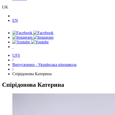
UK
EN
UFS
/
Випускники - Українська кіношкола
/
Спірідонова Катерина
Спірідонова Катерина