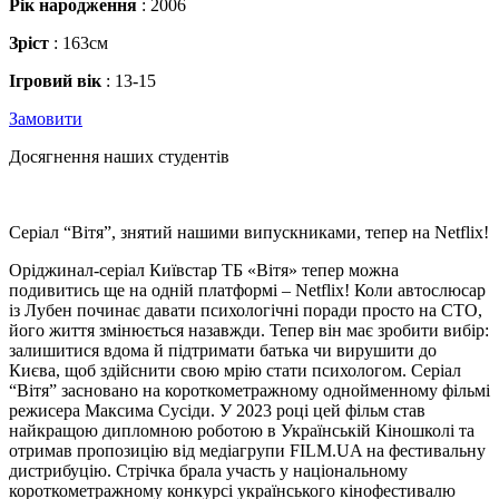
Рік народження
: 2006
Зріст
: 163см
Ігровий вік
: 13-15
Замовити
Досягнення наших студентів
Серіал “Вітя”, знятий нашими випускниками, тепер на Netflix!
Оріджинал-серіал Київстар ТБ «Вітя» тепер можна
подивитись ще на одній платформі – Netflix! Коли автослюсар
із Лубен починає давати психологічні поради просто на СТО,
його життя змінюється назавжди. Тепер він має зробити вибір:
залишитися вдома й підтримати батька чи вирушити до
Києва, щоб здійснити свою мрію стати психологом. Серіал
“Вітя” засновано на короткометражному однойменному фільмі
режисера Максима Сусіди. У 2023 році цей фільм став
найкращою дипломною роботою в Українській Кіношколі та
отримав пропозицію від медіагрупи FILM.UA на фестивальну
дистрибуцію. Стрічка брала участь у національному
короткометражному конкурсі українського кінофестивалю