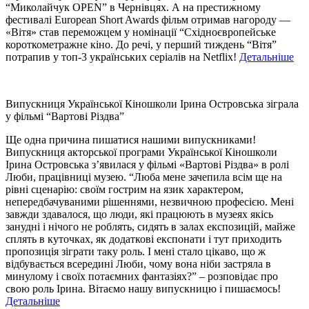
“Миколайчук OPEN” в Чернівцях. А на престижному
фестивалі European Short Awards фільм отримав нагороду —
«Вітя» став переможцем у номінації “Східноєвропейське
короткометражне кіно. До речі, у перший тиждень “Вітя”
потрапив у топ-3 українських серіалів на Netflix!
Детальніше
Випускниця Української Кіношколи Ірина Островська зіграла
у фільмі “Вартові Різдва”
Ще одна причина пишатися нашими випускниками!
Випускниця акторської програми Української Кіношколи
Ірина Островська з’явилася у фільмі «Вартові Різдва» в ролі
Люби, працівниці музею. “Люба мене зачепила всім ще на
рівні сценарію: своїм гострим на язик характером,
непередбачуваними рішеннями, незвичною професією. Мені
завжди здавалося, що люди, які працюють в музеях якісь
занудні і нічого не роблять, сидять в залах експозицій, майже
сплять в куточках, як додаткові експонати і тут приходить
пропозиція зіграти таку роль. І мені стало цікаво, що ж
відбувається всередині Люби, чому вона ніби застряла в
минулому і своїх потаємних фантазіях?” – розповідає про
свою роль Ірина. Вітаємо нашу випускницю і пишаємось!
Детальніше