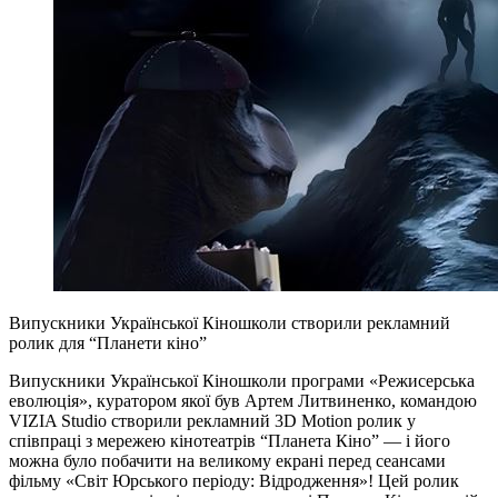
Випускники Української Кіношколи створили рекламний
ролик для “Планети кіно”
Випускники Української Кіношколи програми «Режисерська
еволюція», куратором якої був Артем Литвиненко, командою
VIZIA Studio створили рекламний 3D Motion ролик у
співпраці з мережею кінотеатрів “Планета Кіно” — і його
можна було побачити на великому екрані перед сеансами
фільму «Світ Юрського періоду: Відродження»! Цей ролик