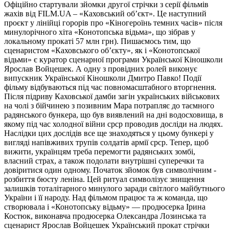
Офіційно стартували зйомки другої стрічки з серії фільмів
жахів від FILM.UA – «Каховський обʼєкт». Це наступний
проєкт у лінійці горорів про «Кіногероїнь темних часів» після
минулорічного хіта «Конотопська відьма», що зібрав у
локальному прокаті 57 млн грн). Пишаємось тим, що
сценаристом «Каховського об’єкту», як і «Конотопської
відьми» є куратор сценарної програми Української Кіношколи
Ярослав Войцешек. А одну з провідних ролей виконує
випускник Української Кіношколи Дмитро Павко! Події
фільму відбуваються під час повномасштабного вторгнення.
Після підриву Каховської дамби загін українських військових
на чолі з бійчинею з позивним Мара потрапляє до таємного
радянського бункера, що був виявлений на дні водосховища, в
якому під час холодної війни срср проводив досліди на людях.
Наслідки цих дослідів все ще знаходяться у цьому бункері у
вигляді напівживих трупів солдатів армії срср. Тепер, щоб
вижити, українцям треба перемогти радянських зомбі,
власний страх, а також подолати внутрішні суперечки та
довіритися один одному. Початок зйомок був символічним -
розбиття бюсту леніна. Цей ритуал символізує знищення
залишків тоталітарного минулого заради світлого майбутнього
України і її народу. Над фільмом працює та ж команда, що
створювала і «Конотопську відьму» — продюсерка Ірина
Костюк, виконавча продюсерка Олександра Лозинська та
сценарист Ярослав Войцешек Український прокат стрічки