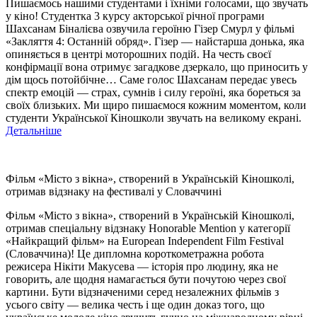
Пишаємось нашими студентами і їхніми голосами, що звучать
у кіно! Студентка 3 курсу акторської річної програми
Шахсанам Біналієва озвучила героїню Гізер Смурл у фільмі
«Закляття 4: Останній обряд». Гізер — найстарша донька, яка
опиняється в центрі моторошних подій. На честь своєї
конфірмації вона отримує загадкове дзеркало, що приносить у
дім щось потойбічне… Саме голос Шахсанам передає увесь
спектр емоцій — страх, сумнів і силу героїні, яка бореться за
своїх близьких. Ми щиро пишаємося кожним моментом, коли
студенти Української Кіношколи звучать на великому екрані.
Детальніше
Фільм «Місто з вікна», створений в Українській Кіношколі,
отримав відзнаку на фестивалі у Словаччині
Фільм «Місто з вікна», створений в Українській Кіношколі,
отримав спеціальну відзнаку Honorable Mention у категорії
«Найкращий фільм» на European Independent Film Festival
(Словаччина)! Це дипломна короткометражна робота
режисера Нікіти Макусева — історія про людину, яка не
говорить, але щодня намагається бути почутою через свої
картини. Бути відзначеними серед незалежних фільмів з
усього світу — велика честь і ще один доказ того, що