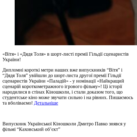
«Вітя» і «Дядя Толя» в шорт-листі премії Гільдії сценаристів
України!
Дипломні короткі метри наших вже випускників “Вітя” і
“Дядя Толя” увійшли до шорт-листа другої премії Гільдії
сценаристів України «Паладій» - у номінації «Найкращий
сценарій короткометражного ігрового фільму»! Ці історії
народилися в стінах Кіношколи, і стали доказом того, що
студентське кіно може звучати сильно і на рівних. Пишаємось
та вболіваємо!
Детальніше
Випускник Української Кіношколи Дмитро Павко знявся у
фільмі “Каховський об’єкт”