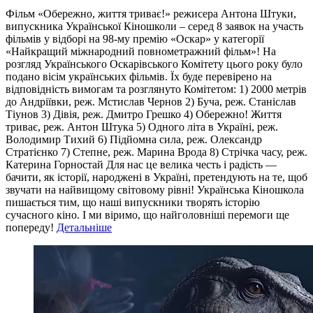
Фільм «Обережно, життя триває!» режисера Антона Штуки,
випускника Української Кіношколи – серед 8 заявок на участь
фільмів у відборі на 98-му премію «Оскар» у категорії
«Найкращий міжнародний повнометражний фільм»! На
розгляд Українського Оскарівського Комітету цього року було
подано вісім українських фільмів. Їх буде перевірено на
відповідність вимогам та розглянуто Комітетом: 1) 2000 метрів
до Андріївки, реж. Мстислав Чернов 2) Буча, реж. Станіслав
Тіунов 3) Дівія, реж. Дмитро Грешко 4) Обережно! Життя
триває, реж. Антон Штука 5) Одного літа в Україні, реж.
Володимир Тихий 6) Підйомна сила, реж. Олександр
Стратієнко 7) Степне, реж. Марина Врода 8) Стрічка часу, реж.
Катерина Горностай Для нас це велика честь і радість —
бачити, як історії, народжені в Україні, претендують на те, щоб
звучати на найвищому світовому рівні! Українська Кіношкола
пишається тим, що наші випускники творять історію
сучасного кіно. І ми віримо, що найголовніші перемоги ще
попереду!
Детальніше