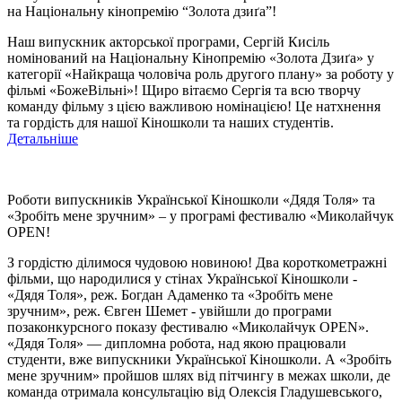
на Національну кінопремію “Золота дзиґа”!
Наш випускник акторської програми, Сергій Кисіль
номінований на Національну Кінопремію «Золота Дзиґа» у
категорії «Найкраща чоловіча роль другого плану» за роботу у
фільмі «БожеВільні»! Щиро вітаємо Сергія та всю творчу
команду фільму з цією важливою номінацією! Це натхнення
та гордість для нашої Кіношколи та наших студентів.
Детальніше
Роботи випускників Української Кіношколи «Дядя Толя» та
«Зробіть мене зручним» – у програмі фестивалю «Миколайчук
OPEN!
З гордістю ділимося чудовою новиною! Два короткометражні
фільми, що народилися у стінах Української Кіношколи -
«Дядя Толя», реж. Богдан Адаменко та «Зробіть мене
зручним», реж. Євген Шемет - увійшли до програми
позаконкурсного показу фестивалю «Миколайчук OPEN».
«Дядя Толя» — дипломна робота, над якою працювали
студенти, вже випускники Української Кіношколи. А «Зробіть
мене зручним» пройшов шлях від пітчингу в межах школи, де
команда отримала консультацію від Олексія Гладушевського,