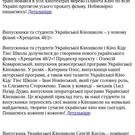
транслювався в усіх кінотеатрах мережі Планета Кіно по всій
Україні протягом усього прокату фільму. Неймовірно
пишаємось!
Детальніше
Випускники та студенти Української Кіношколи – у новому
фільмі «Хрещатик 48/2»
Випускники та студенти Української Кіношколи і Кіно Кідс
Тінс Школи долучилися до створення нового українського
фільму «Хрещатик 48/2»! Продюсер проєкту - Олексій
Комаровський, випускник режисерської програми Української
Кіношколи. У ролях - Катерина Олос, випускниця нашої
акторської програми, а також юні таланти Української Кіно
Кідс Тінс Школи – Іван Новінський, який грає головну роль,
та Єлизавета Стороженко. Також у команді – механік (1ac)
Назар Дудко, випускник операторської програми Української
Кіношколи. Це яскравий приклад того, як наші студенти та
випускники переносять свої знання з Кіношколи на знімальні
майданчики, творячи сучасне українське кіно вже сьогодні.
Пишаємось кожним і кожною!
Детальніше
Випускник Української Кіношколи Сергій Кисіль – номінант