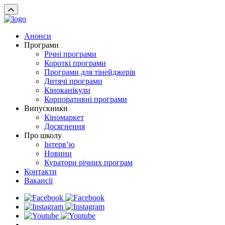
Анонси
Програми
Річні програми
Короткі програми
Програми для тінейджерів
Дитячі програми
Кіноканікули
Корпоративні програми
Випускники
Кіномаркет
Досягнення
Про школу
Інтерв’ю
Новини
Куратори річних програм
Контакти
Вакансії