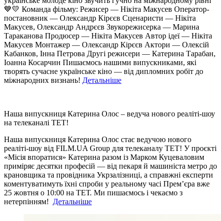
українське молоде кіно звучить гучно на міжнародному рівні
💙💛 Команда фільму: Режисер — Нікіта Макусев Оператор-
постановник — Олександр Кірєєв Сценаристи — Нікіта
Макусев, Олександр Андрєєв Звукорежисерка — Марина
Тараканова Продюсер — Нікіта Макусев Автор ідеї — Нікіта
Макусев Монтажер — Олександр Кірєєв Актори — Олексій
Кабанков, Інна Петрова Другі режисери — Катерина Тарабан,
Іоанна Косарчин Пишаємось нашими випускниками, які
творять сучасне українське кіно — від дипломних робіт до
міжнародних визнань!
Детальніше
Наша випускниця Катерина Олос – ведуча нового реаліті-шоу
на телеканалі ТЕТ!
Наша випускниця Катерина Олос стає ведучою нового
реаліті-шоу від FILM.UA Group для телеканалу ТЕТ! У проєкті
«Місія впоратися» Катерина разом із Марком Куцеваловим
приміряє десятки професій — від пекаря й машиніста метро до
крановщика та провідника Укрзалізниці, а справжні експерти
коментуватимуть їхні спроби у реальному часі Прем’єра вже
25 жовтня о 10:00 на ТЕТ. Ми пишаємось і чекаємо з
нетерпінням!
Детальніше