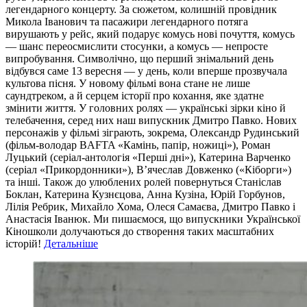
легендарного концерту. За сюжетом, колишній провідник
Микола Іванович та пасажири легендарного потяга
вирушають у рейс, який подарує комусь нові почуття, комусь
— шанс переосмислити стосунки, а комусь — непросте
випробування. Символічно, що перший знімальний день
відбувся саме 13 вересня — у день, коли вперше прозвучала
культова пісня. У новому фільмі вона стане не лише
саундтреком, а й серцем історії про кохання, яке здатне
змінити життя. У головних ролях — українські зірки кіно й
телебачення, серед них наш випускник Дмитро Павко. Нових
персонажів у фільмі зіграють, зокрема, Олександр Рудинський
(фільм-володар BAFTA «Камінь, папір, ножиці»), Роман
Луцький (серіал-антологія «Перші дні»), Катерина Варченко
(серіал «Прикордонники»), В’ячеслав Довженко («Кіборги»)
та інші. Також до улюблених ролей повернуться Станіслав
Боклан, Катерина Кузнєцова, Анна Кузіна, Юрій Горбунов,
Лілія Ребрик, Михайло Хома, Олеся Самаєва, Дмитро Павко і
Анастасія Іванюк. Ми пишаємося, що випускники Української
Кіношколи долучаються до створення таких масштабних
історій!
Детальніше