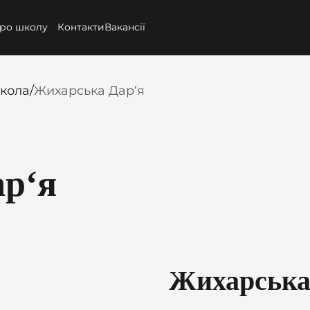
ро школу
Контакти
Вакансії
школа
/
Жихарська Дар‘я
р‘я
Жихарська