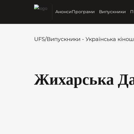
Анонси
Програми
Випускники
П
UFS
/
Випускники - Українська кіно
Жихарська Да