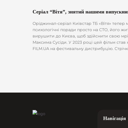
Серіал “Вітя”, знятий нашими випускник
Оріджинал-серіал Київстар ТБ «Вітя» тепер можна подивитись ще
психологічні поради просто на СТО, його жи
вирушити до Києва, щоб здійснити свою мрію стати психологом. Серіал “Вітя” засновано на кор
Максима Сусіди. У 2023 році цей фільм ста
FILM.UA на фестивальну дистрибуцію. Стріч
OPEN” в Чернівцях. А на престижному фестив
Навігація