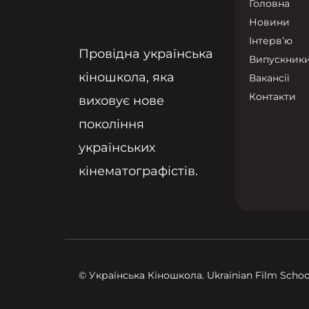
Головна
Новини
Інтерв’ю
Провідна українська
Випускник
кіношкола, яка
Вакансії
Контакти
виховує нове
покоління
українських
кінематографістів.
© Українська Кіношкола. Ukrainian Film School.