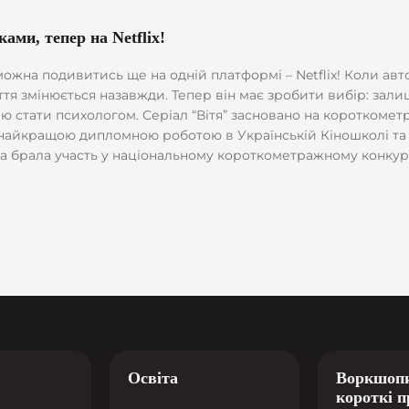
ами, тепер на Netflix!
 на одній платформі – Netflix! Коли автослюсар із Лубен починає давати
ття змінюється назавжди. Тепер він має зробити вибір: зал
откометражному однойменному фільмі режисера
в найкращою дипломною роботою в Українській Кіношколі та
ка брала участь у національному короткометражному конкур
алі European Short Awards фільм отримав нагороду — «Вітя
“Східноєвропейське короткометражне кіно. До речі, у перший тиждень “Вітя” потрапив у топ-3 
Освіта
Воркшопи
короткі 