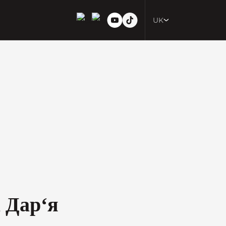
UK
 Дар‘я