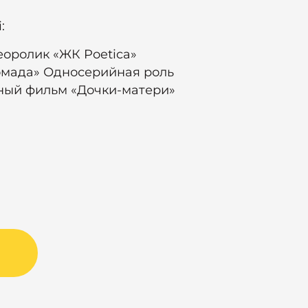
:
еоролик «ЖК Poetica»
ромада» Односерийная роль
ный фильм «Дочки-матери»