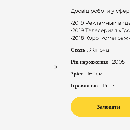
Досвід роботи у сфері
•2019 Рекламный вид
•2019 Телесериал «Г
•2018 Короткометраж
: Жіноча
Стать
: 2005
Рік народження
: 160см
Зріст
: 14-17
Ігровий вік
Замовити