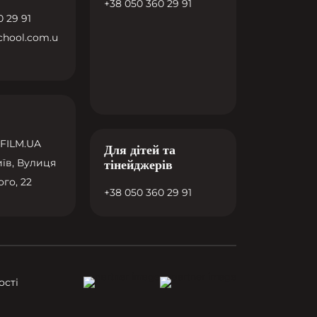
+38 050 360 29 91
 29 91
chool.com.u
FILM.UA
Для дітей та
иїв,
Вулиця
тінейджерів
го, 22
+38 050 360 29 91
ості