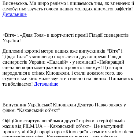
Висневська. Ми щиро радіємо і пишаємось тим, як впевнено й
самобутньо звучать голоси наших молодих кінематографістів!
Детальніше
«Вітя» і «Дядя Толя» в шорт-листі премії Гільдії сценаристів
України!
Дипломні короткі метри наших вже випускників “Вітя” і
“Дядя Толя” увійшли до шорт-листа другої премії Гільдії
сценаристів України «Паладій» - у номінації «Найкращий
сценарій короткометражного ігрового фільму»! Ці історії
народилися в стінах Кіношколи, і стали доказом того, що
студентське кіно може звучати сильно і на рівних. Пишаємось
та вболіваємо!
Детальніше
Випускник Української Кіношколи Дмитро Павко знявся у
фільмі “Каховський об’єкт”
Офіційно стартували зйомки другої стрічки з серії фільмів
жахів від FILM.UA – «Каховський обʼєкт». Це наступний
проєкт у лінійці горорів про «Кіногероїнь темних часів» після