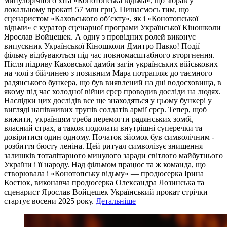
минулорічного хіта «Конотопська відьма», що зібрав у
локальному прокаті 57 млн грн). Пишаємось тим, що
сценаристом «Каховського об’єкту», як і «Конотопської
відьми» є куратор сценарної програми Української Кіношколи
Ярослав Войцешек. А одну з провідних ролей виконує
випускник Української Кіношколи Дмитро Павко! Події
фільму відбуваються під час повномасштабного вторгнення.
Після підриву Каховської дамби загін українських військових
на чолі з бійчинею з позивним Мара потрапляє до таємного
радянського бункера, що був виявлений на дні водосховища, в
якому під час холодної війни срср проводив досліди на людях.
Наслідки цих дослідів все ще знаходяться у цьому бункері у
вигляді напівживих трупів солдатів армії срср. Тепер, щоб
вижити, українцям треба перемогти радянських зомбі,
власний страх, а також подолати внутрішні суперечки та
довіритися один одному. Початок зйомок був символічним -
розбиття бюсту леніна. Цей ритуал символізує знищення
залишків тоталітарного минулого заради світлого майбутнього
України і її народу. Над фільмом працює та ж команда, що
створювала і «Конотопську відьму» — продюсерка Ірина
Костюк, виконавча продюсерка Олександра Лозинська та
сценарист Ярослав Войцешек Український прокат стрічки
стартує восени 2025 року.
Детальніше