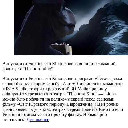
Випускники Української Кіношколи створили рекламний
ролик для “Планети кіно”
Випускники Української Кіношколи програми «Режисерська
еволюція», куратором якої був Артем Литвиненко, командою
VIZIA Studio створили рекламний 3D Motion ролик у
співпраці з мережею кінотеатрів “Планета Кіно” — і його
можна було побачити на великому екрані перед сеансами
фільму «Світ Юрського періоду: Відродження»! Цей ролик
транслювався в усіх кінотеатрах мережі Планета Кіно по всій
Україні протягом усього прокату фільму. Неймовірно
пишаємось!
Детальніше