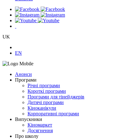
UK
EN
Анонси
Програми
Річні програми
Короткі програми
Програми для тінейджерів
Дитячі програми
Кіноканікули
Корпоративні програми
Випускники
Кіномаркет
Досягнення
Про школу