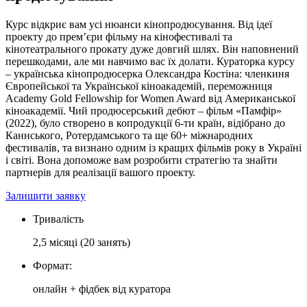
Курс відкриє вам усі нюанси кінопродюсування. Від ідеї
проекту до прем’єри фільму на кінофестивалі та
кінотеатрального прокату дуже довгий шлях. Він наповнений
перешкодами, але ми навчимо вас їх долати. Кураторка курсу
– українська кінопродюсерка Олександра Костіна: членкиня
Європейської та Української кіноакадемій, переможниця
Academy Gold Fellowship for Women Award від Американської
кіноакадемії. Чий продюсерський дебют – фільм «Памфір»
(2022), було створено в копродукції 6-ти країн, відібрано до
Каннського, Ротердамського та ще 60+ міжнародних
фестивалів, та визнано одним із кращих фільмів року в Україні
і світі. Вона допоможе вам розробити стратегію та знайти
партнерів для реалізації вашого проекту.
Залишити заявку
Тривалість
2,5 місяці (20 занять)
Формат:
онлайн + фідбек від куратора