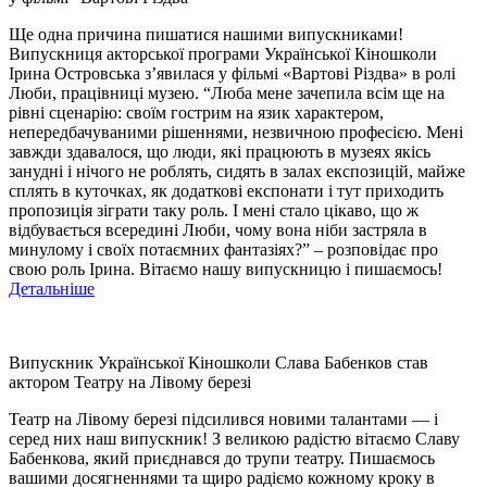
Ще одна причина пишатися нашими випускниками!
Випускниця акторської програми Української Кіношколи
Ірина Островська з’явилася у фільмі «Вартові Різдва» в ролі
Люби, працівниці музею. “Люба мене зачепила всім ще на
рівні сценарію: своїм гострим на язик характером,
непередбачуваними рішеннями, незвичною професією. Мені
завжди здавалося, що люди, які працюють в музеях якісь
занудні і нічого не роблять, сидять в залах експозицій, майже
сплять в куточках, як додаткові експонати і тут приходить
пропозиція зіграти таку роль. І мені стало цікаво, що ж
відбувається всередині Люби, чому вона ніби застряла в
минулому і своїх потаємних фантазіях?” – розповідає про
свою роль Ірина. Вітаємо нашу випускницю і пишаємось!
Детальніше
Випускник Української Кіношколи Слава Бабенков став
актором Театру на Лівому березі
Театр на Лівому березі підсилився новими талантами — і
серед них наш випускник! З великою радістю вітаємо Славу
Бабенкова, який приєднався до трупи театру. Пишаємось
вашими досягненнями та щиро радіємо кожному кроку в