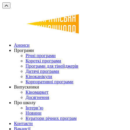
Анонси
Програми
Річні програми
Короткі програми
Програми для тінейджерів
Дитячі програми
Кіноканікули
Корпоративні програми
Випускники
Кіномаркет
Досягнення
Про школу
Інтерв’ю
Новини
Куратори річних програм
Контакти
Вакансії