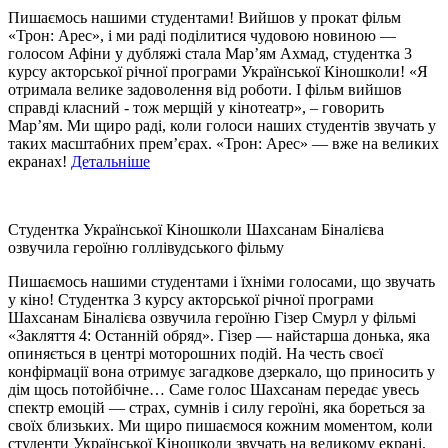
Пишаємось нашими студентами! Вийшов у прокат фільм
«Трон: Арес», і ми раді поділитися чудовою новиною —
голосом Афіни у дубляжі стала Марʼям Ахмад, студентка 3
курсу акторської річної програми Української Кіношколи! «Я
отримала велике задоволення від роботи. І фільм вийшов
справді класний - тож мерщій у кінотеатр», – говорить
Мар’ям. Ми щиро раді, коли голоси наших студентів звучать у
таких масштабних прем’єрах. «Трон: Арес» — вже на великих
екранах!
Детальніше
Студентка Української Кіношколи Шахсанам Біналієва
озвучила героїню голлівудського фільму
Пишаємось нашими студентами і їхніми голосами, що звучать
у кіно! Студентка 3 курсу акторської річної програми
Шахсанам Біналієва озвучила героїню Гізер Смурл у фільмі
«Закляття 4: Останній обряд». Гізер — найстарша донька, яка
опиняється в центрі моторошних подій. На честь своєї
конфірмації вона отримує загадкове дзеркало, що приносить у
дім щось потойбічне… Саме голос Шахсанам передає увесь
спектр емоцій — страх, сумнів і силу героїні, яка бореться за
своїх близьких. Ми щиро пишаємося кожним моментом, коли
студенти Української Кіношколи звучать на великому екрані.