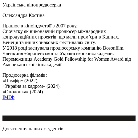
Українська кінопродюсерка
Олександра Костіна
Працює в кіноіндустрії з 2007 року.
Спочатку як виконавчий продюсер міжнародних
копродукційних проектів, що мали прем’єри в Каннах,
Венеції та інших знакових фестивалях світу.
У 2018 році заснувала продюсерську компанію Bosonfilm.
Членкиня Європейської та Української кіноакадемій.
Переможниця Academy Gold Fellowship for Women Award від
Американської кіноакадемії.
Продюсерка фільмів:
«Памфір» (2022),
«Україна за кадром» (2024),
«Ополонка» (2024)
IMDb
Досягнення наших студентів