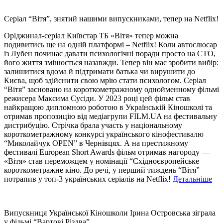
Серіал “Вітя”, знятий нашими випускниками, тепер на Netflix!
Оріджинал-серіал Київстар ТБ «Вітя» тепер можна
подивитись ще на одній платформі – Netflix! Коли автослюсар
із Лубен починає давати психологічні поради просто на СТО,
його життя змінюється назавжди. Тепер він має зробити вибір:
залишитися вдома й підтримати батька чи вирушити до
Києва, щоб здійснити свою мрію стати психологом. Серіал
“Вітя” засновано на короткометражному однойменному фільмі
режисера Максима Сусіди. У 2023 році цей фільм став
найкращою дипломною роботою в Українській Кіношколі та
отримав пропозицію від медіагрупи FILM.UA на фестивальну
дистрибуцію. Стрічка брала участь у національному
короткометражному конкурсі українського кінофестивалю
“Миколайчук OPEN” в Чернівцях. А на престижному
фестивалі European Short Awards фільм отримав нагороду —
«Вітя» став переможцем у номінації “Східноєвропейське
короткометражне кіно. До речі, у перший тиждень “Вітя”
потрапив у топ-3 українських серіалів на Netflix!
Детальніше
Випускниця Української Кіношколи Ірина Островська зіграла
у фільмі “Вартові Різдва”