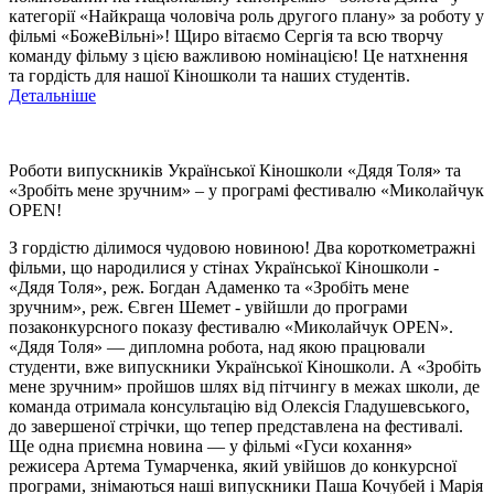
категорії «Найкраща чоловіча роль другого плану» за роботу у
фільмі «БожеВільні»! Щиро вітаємо Сергія та всю творчу
команду фільму з цією важливою номінацією! Це натхнення
та гордість для нашої Кіношколи та наших студентів.
Детальніше
Роботи випускників Української Кіношколи «Дядя Толя» та
«Зробіть мене зручним» – у програмі фестивалю «Миколайчук
OPEN!
З гордістю ділимося чудовою новиною! Два короткометражні
фільми, що народилися у стінах Української Кіношколи -
«Дядя Толя», реж. Богдан Адаменко та «Зробіть мене
зручним», реж. Євген Шемет - увійшли до програми
позаконкурсного показу фестивалю «Миколайчук OPEN».
«Дядя Толя» — дипломна робота, над якою працювали
студенти, вже випускники Української Кіношколи. А «Зробіть
мене зручним» пройшов шлях від пітчингу в межах школи, де
команда отримала консультацію від Олексія Гладушевського,
до завершеної стрічки, що тепер представлена на фестивалі.
Ще одна приємна новина — у фільмі «Гуси кохання»
режисера Артема Тумарченка, який увійшов до конкурсної
програми, знімаються наші випускники Паша Кочубей і Марія