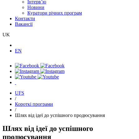
Інтерв’ю
Новини
Куратори річних програм
Контакти
Вакансії
UK
EN
UFS
/
Короткі програми
/
Шлях від ідеї до успішного продюсування
Шлях від ідеї до успішного
продюсування