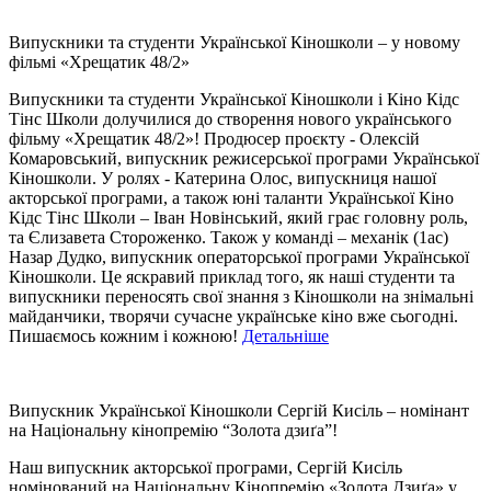
Випускники та студенти Української Кіношколи – у новому
фільмі «Хрещатик 48/2»
Випускники та студенти Української Кіношколи і Кіно Кідс
Тінс Школи долучилися до створення нового українського
фільму «Хрещатик 48/2»! Продюсер проєкту - Олексій
Комаровський, випускник режисерської програми Української
Кіношколи. У ролях - Катерина Олос, випускниця нашої
акторської програми, а також юні таланти Української Кіно
Кідс Тінс Школи – Іван Новінський, який грає головну роль,
та Єлизавета Стороженко. Також у команді – механік (1ac)
Назар Дудко, випускник операторської програми Української
Кіношколи. Це яскравий приклад того, як наші студенти та
випускники переносять свої знання з Кіношколи на знімальні
майданчики, творячи сучасне українське кіно вже сьогодні.
Пишаємось кожним і кожною!
Детальніше
Випускник Української Кіношколи Сергій Кисіль – номінант
на Національну кінопремію “Золота дзиґа”!
Наш випускник акторської програми, Сергій Кисіль
номінований на Національну Кінопремію «Золота Дзиґа» у