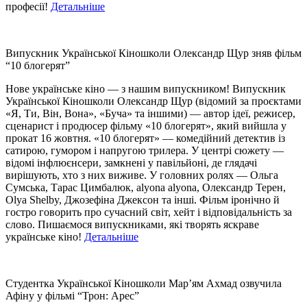
професії!
Детальніше
Випускник Української Кіношколи Олександр Щур зняв фільм
“10 блогерят”
Нове українське кіно — з нашим випускником! Випускник
Української Кіношколи Олександр Щур (відомий за проєктами
«Я, Ти, Він, Вона», «Буча» та іншими) — автор ідеї, режисер,
сценарист і продюсер фільму «10 блогерят», який вийшла у
прокат 16 жовтня. «10 блогерят» — комедійний детектив із
сатирою, гумором і напругою трилера. У центрі сюжету —
відомі інфлюєнсери, замкнені у павільйоні, де глядачі
вирішують, хто з них виживе. У головних ролях — Ольга
Сумська, Тарас Цимбалюк, alyona alyona, Олександр Терен,
Olya Shelby, Джозефіна Джексон та інші. Фільм іронічно й
гостро говорить про сучасний світ, хейт і відповідальність за
слово. Пишаємося випускниками, які творять яскраве
українське кіно!
Детальніше
Студентка Української Кіношколи Мар’ям Ахмад озвучила
Афіну у фільмі “Трон: Арес”