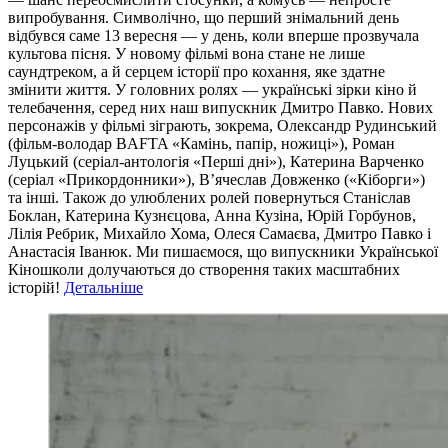
випробування. Символічно, що перший знімальний день
відбувся саме 13 вересня — у день, коли вперше прозвучала
культова пісня. У новому фільмі вона стане не лише
саундтреком, а й серцем історії про кохання, яке здатне
змінити життя. У головних ролях — українські зірки кіно й
телебачення, серед них наш випускник Дмитро Павко. Нових
персонажів у фільмі зіграють, зокрема, Олександр Рудинський
(фільм-володар BAFTA «Камінь, папір, ножиці»), Роман
Луцький (серіал-антологія «Перші дні»), Катерина Варченко
(серіал «Прикордонники»), В’ячеслав Довженко («Кіборги»)
та інші. Також до улюблених ролей повернуться Станіслав
Боклан, Катерина Кузнєцова, Анна Кузіна, Юрій Горбунов,
Лілія Ребрик, Михайло Хома, Олеся Самаєва, Дмитро Павко і
Анастасія Іванюк. Ми пишаємося, що випускники Української
Кіношколи долучаються до створення таких масштабних
історій!
Детальніше