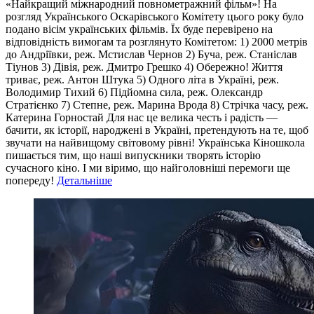
«Найкращий міжнародний повнометражний фільм»! На
розгляд Українського Оскарівського Комітету цього року було
подано вісім українських фільмів. Їх буде перевірено на
відповідність вимогам та розглянуто Комітетом: 1) 2000 метрів
до Андріївки, реж. Мстислав Чернов 2) Буча, реж. Станіслав
Тіунов 3) Дівія, реж. Дмитро Грешко 4) Обережно! Життя
триває, реж. Антон Штука 5) Одного літа в Україні, реж.
Володимир Тихий 6) Підйомна сила, реж. Олександр
Стратієнко 7) Степне, реж. Марина Врода 8) Стрічка часу, реж.
Катерина Горностай Для нас це велика честь і радість —
бачити, як історії, народжені в Україні, претендують на те, щоб
звучати на найвищому світовому рівні! Українська Кіношкола
пишається тим, що наші випускники творять історію
сучасного кіно. І ми віримо, що найголовніші перемоги ще
попереду!
Детальніше