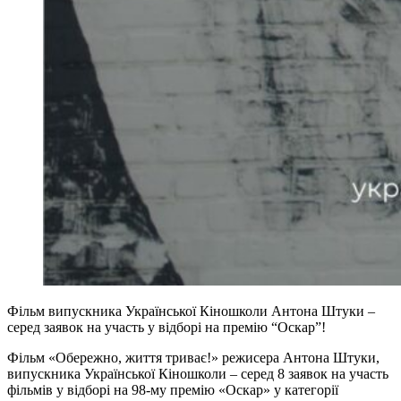
Фільм випускника Української Кіношколи Антона Штуки –
серед заявок на участь у відборі на премію “Оскар”!
Фільм «Обережно, життя триває!» режисера Антона Штуки,
випускника Української Кіношколи – серед 8 заявок на участь
фільмів у відборі на 98-му премію «Оскар» у категорії