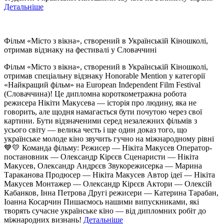
Детальніше
Фільм «Місто з вікна», створений в Українській Кіношколі,
отримав відзнаку на фестивалі у Словаччині
Фільм «Місто з вікна», створений в Українській Кіношколі,
отримав спеціальну відзнаку Honorable Mention у категорії
«Найкращий фільм» на European Independent Film Festival
(Словаччина)! Це дипломна короткометражна робота
режисера Нікіти Макусева — історія про людину, яка не
говорить, але щодня намагається бути почутою через свої
картини. Бути відзначеними серед незалежних фільмів з
усього світу — велика честь і ще один доказ того, що
українське молоде кіно звучить гучно на міжнародному рівні
💙💛 Команда фільму: Режисер — Нікіта Макусев Оператор-
постановник — Олександр Кірєєв Сценаристи — Нікіта
Макусев, Олександр Андрєєв Звукорежисерка — Марина
Тараканова Продюсер — Нікіта Макусев Автор ідеї — Нікіта
Макусев Монтажер — Олександр Кірєєв Актори — Олексій
Кабанков, Інна Петрова Другі режисери — Катерина Тарабан,
Іоанна Косарчин Пишаємось нашими випускниками, які
творять сучасне українське кіно — від дипломних робіт до
міжнародних визнань!
Детальніше