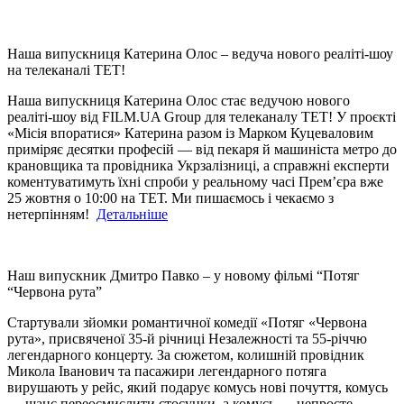
Наша випускниця Катерина Олос – ведуча нового реаліті-шоу
на телеканалі ТЕТ!
Наша випускниця Катерина Олос стає ведучою нового
реаліті-шоу від FILM.UA Group для телеканалу ТЕТ! У проєкті
«Місія впоратися» Катерина разом із Марком Куцеваловим
приміряє десятки професій — від пекаря й машиніста метро до
крановщика та провідника Укрзалізниці, а справжні експерти
коментуватимуть їхні спроби у реальному часі Прем’єра вже
25 жовтня о 10:00 на ТЕТ. Ми пишаємось і чекаємо з
нетерпінням!
Детальніше
Наш випускник Дмитро Павко – у новому фільмі “Потяг
“Червона рута”
Стартували зйомки романтичної комедії «Потяг «Червона
рута», присвяченої 35-й річниці Незалежності та 55-річчю
легендарного концерту. За сюжетом, колишній провідник
Микола Іванович та пасажири легендарного потяга
вирушають у рейс, який подарує комусь нові почуття, комусь
— шанс переосмислити стосунки, а комусь — непросте