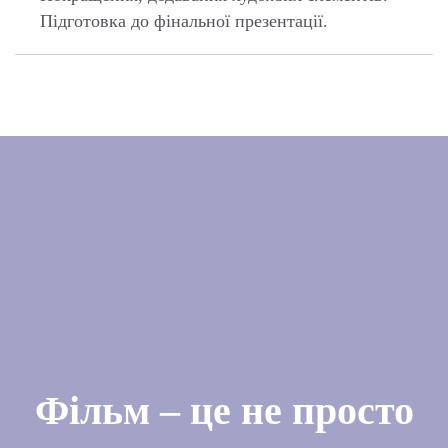
Фільм – це не просто
набір сцен.
Це ритм, логіка кадрів та продумана композиція. Цей
курс навчить тебе передавати історії без слів – лише
за допомогою візуального мислення
Залишити заявку