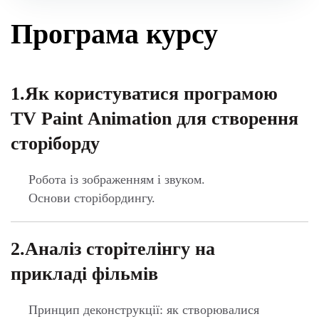
2.Аналіз сторітелінгу на
прикладі фільмів
Принцип деконструкції: як створювалися
найкращі епізоди в блокбастерах.
3.Створення діалогового епізоду
на реальному проєкті
Візуалізація сценарію.
Крупності планів і принципи монтажу.
Принцип «вісімки» (монтаж діалогових сцен).
4.Монтаж звуку в діалогах