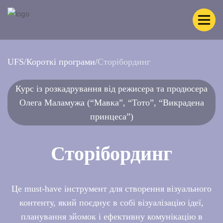
UFS
/
Короткі програми
/
Сторібординг
Курс із розкадрування від режисера та продюсера
Олега Маламужа (“Мавка”, “Тото”, “Викрадена
принцеса”)
Сторібординг
Це must-have інструмент для створення візуального
контенту, який поєднує в собі візуалізацію ідеї,
планування зйомок і ефективну комунікацію в