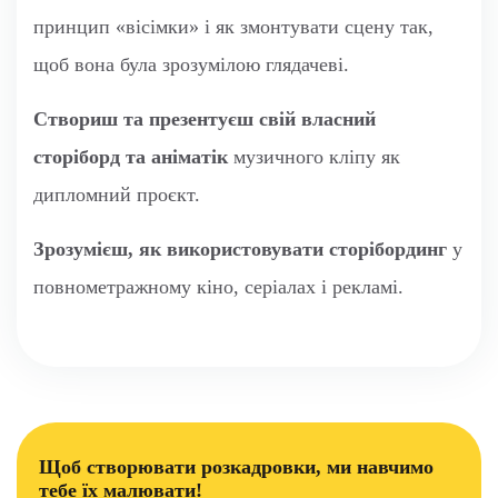
принцип «вісімки» і як змонтувати сцену так,
щоб вона була зрозумілою глядачеві.
Створиш та презентуєш свій власний
сторіборд та аніматік
музичного кліпу як
дипломний проєкт.
Зрозумієш, як використовувати сторібординг
у
повнометражному кіно, серіалах і рекламі.
Щоб створювати розкадровки, ми навчимо
тебе їх малювати!