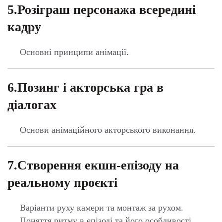
7.Створення екшн-епізоду на
реальному проєкті
Варіанти руху камери та монтаж за рухом.
Поняття ритму в епізоді та його особливості.
Аналіз екшн-сцен у блокбастерах за методом
деконструкції.
8.Детальні плани та слоумо-
шоти
Використання простору в 3D-технологіях і його
вплив на сторітелінг.