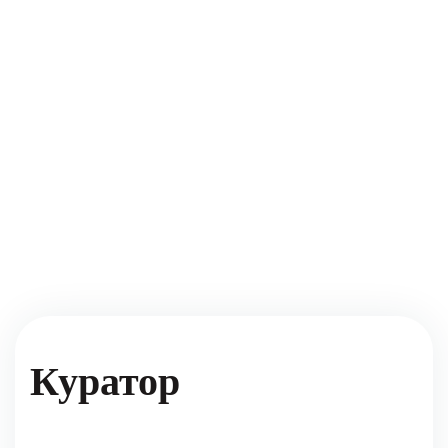
Куратор
Олег Маламуж
Режисер і продюсер, член правління
Української Кіноакадемії, власник анімаційної
студії “Авторитет”. Він працює з дуже різними
проєктами – від створення повнометражних
3D-фільмів та серіалів до викладання анімації
та сторібордингу в Педагогічному університеті
в Кишиневі (Молдова). Він є режисером
“Мавки”, “Роксолани” та “Викраденої