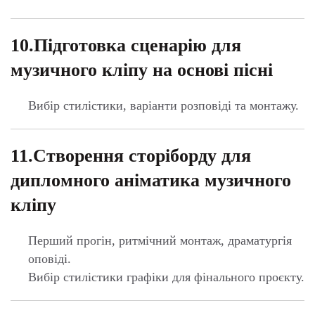
Перший прогін, ритмічний монтаж, драматургія
оповіді.
Вибір стилістики графіки для фінального проєкту.
12.Робота над ритмом,
крупностями та створенням
сольних і танцювальних кадрів
Опрацювання ключових моментів кліпу.
13.Сторібординг у різних сферах
Повнометражне кіно, серіали, реклама.
Особливості співпраці з режисером і продюсером.