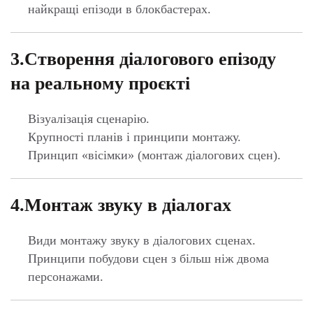
Види монтажу звуку в діалогових сценах.
Принципи побудови сцен з більш ніж двома
персонажами.
5.Розіграш персонажа всередині
кадру
Основні принципи анімації.
6.Позинг і акторська гра в
діалогах
Основи анімаційного акторського виконання.