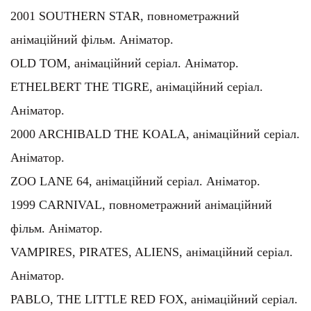
фільм. Аніматор.
VAMPIRES, PIRATES, ALIENS, анімаційний серіал.
Аніматор.
PABLO, THE LITTLE RED FOX, анімаційний серіал.
Аніматор.
PENSE BETES, анімаційний серіал. Аніматор.
1997 LUPO ALBERTO, анімаційний серіал.
Аніматор.
1996 CASTLE OF THE MONKEYS, повнометражний
анімаційний фільм. Аніматор.
Commercials Режисер – TM Danon, Ростишка, Сан
Санич, Простоквашино, Tenoten, Піонерський
квартал.