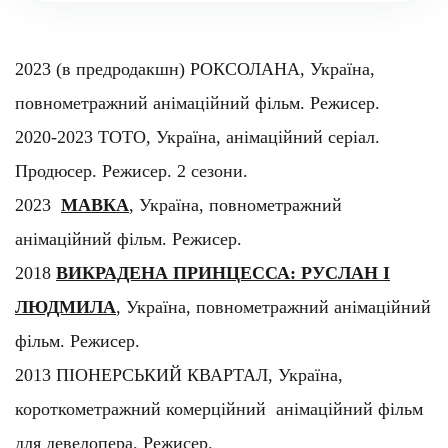
ЛЮДМИЛА
, Україна, повнометражний анімаційний
фільм. Режисер.
2013 ПІОНЕРСЬКИЙ КВАРТАЛ, Україна,
короткометражний комерційний анімаційний фільм
для девелопера. Режисер.
2009
LASCARS
, Франція, Повнометражний
анімаційний фільм у головних ролях Даяна Крюгер
та Венсан Касель. Аніматор.
2006
ARTHUR EN VRAI!
, Франція,
короткометражний спец проект, продюсер Люк
Бессон.
KULSKUL, пілотний епізод. Режисер.
2005
DUCK UGLY
, Франція, Ірландія.