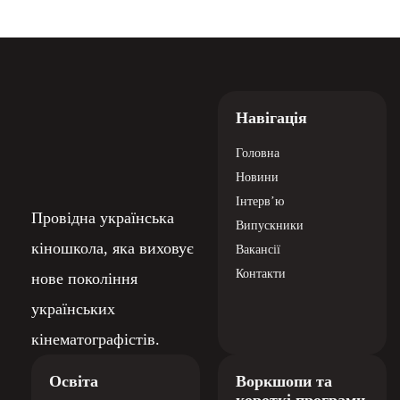
Контакти
нове покоління
українських
кінематографістів.
Освіта
Воркшопи та
короткі програми
Анонси
+38 050 360 29 91
Річні програми
info@filmschool.com.ua
Дитячі програми
Програми для
тінейджерів
Адреса
Короткі програми
Корпоративні програми
Кіностудія
FILM.UA
Україна, Київ,
Вулиця
Закревського, 22