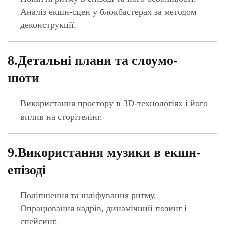
9.Використання музики в екшн-
епізоді
Поліпшення та шліфування ритму.
Опрацювання кадрів, динамічний позинг і
спейсинг.
10.Підготовка сценарію для
музичного кліпу на основі пісні
Вибір стилістики, варіанти розповіді та монтажу.
11.Створення сторіборду для
дипломного аніматика музичного
кліпу