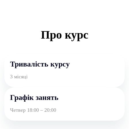
Графік занять
Четвер 18:00 – 20:00
Програма курсу
1.Як користуватися програмою
TV Paint Animation для створення
сторіборду
Робота із зображенням і звуком.
Основи сторібордингу.