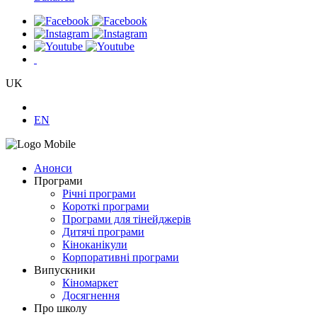
UK
EN
Анонси
Програми
Річні програми
Короткі програми
Програми для тінейджерів
Дитячі програми
Кіноканікули
Корпоративні програми
Випускники
Кіномаркет
Досягнення
Про школу