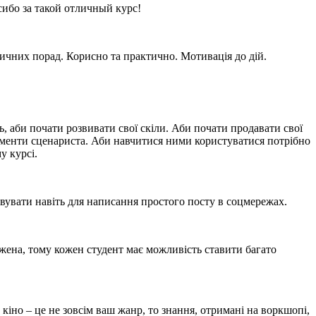
сибо за такой отличный курс!
ичних порад. Корисно та практично. Мотивація до дій.
ь, аби почати розвивати свої скіли. Аби почати продавати свої
трументи сценариста. Аби навчитися ними користуватися потрібно
у курсі.
овувати навіть для написання простого посту в соцмережах.
межена, тому кожен студент має можливість ставити багато
 кіно – це не зовсім ваш жанр, то знання, отримані на воркшопі,