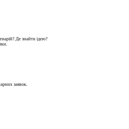
ценарій? Де знайти ідею?
лки.
нарних заявок.