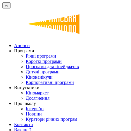
Анонси
Програми
Річні програми
Короткі програми
Програми для тінейджерів
Дитячі програми
Кіноканікули
Корпоративні програми
Випускники
Кіномаркет
Досягнення
Про школу
Інтерв’ю
Новини
Куратори річних програм
Контакти
Вакансії