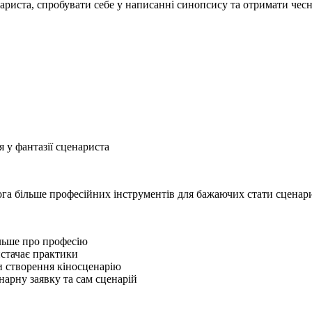
риста, спробувати себе у написанні синопсису та отримати чесн
 у фантазії сценариста
га більше професійних інструментів для бажаючих стати сценар
ільше про професію
истачає практики
ки створення кіносценарію
нарну заявку та сам сценарій