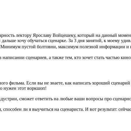
рность лектору Ярославу Войцешеку, который на данный момент
дальше хочу обучаться сценарке. За 3 дня занятий, к моему уди
. Минимум пустой болтовни, максимум полезной информации и 
в написании сценариев, а также тем, кто хочет стать частью кин
ого фильма. Если вы не знаете, как написать хороший сценарий и
но нужен этот воркшоп!
трии, сможет ответить на любые ваши вопросы про сценарное ре
, способен ли я выучиться на сценариста. И вот результат: сейча