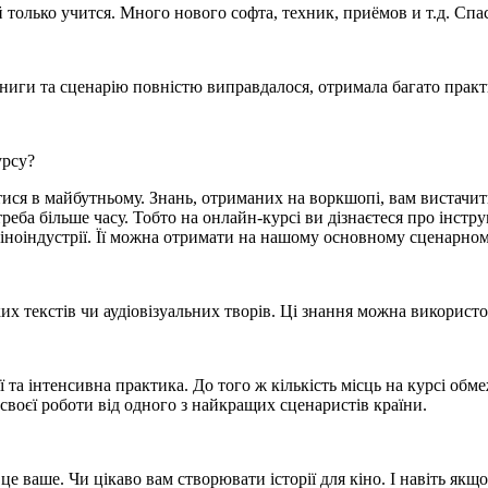
 только учится. Много нового софта, техник, приёмов и т.д. Спа
ниги та сценарію повністю виправдалося, отримала багато практ
урсу?
тися в майбутньому. Знань, отриманих на воркшопі, вам вистачит
треба більше часу. Тобто на онлайн-курсі ви дізнаєтеся про інс
кіноіндустрії. Її можна отримати на нашому основному сценарном
их текстів чи аудіовізуальних творів. Ці знання можна використ
ї та інтенсивна практика. До того ж кількість місць на курсі об
воєї роботи від одного з найкращих сценаристів країни.
е ваше. Чи цікаво вам створювати історії для кіно. І навіть якщо