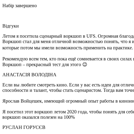
Набір завершено
Відгуки
Летом я посетила сценарный воркшоп в UFS. Огромная благода
Воркшоп стал для меня отличной возможностью понять, что я и 
которые потом мы имели возможность применить на практике
Рекомендую всем тем, кто пока ещё сомневается в своих силах 
Воркшоп – прекрасный тест для этого 😉
АНАСТАСІЯ ВОЛОДІНА
Если вы любите смотреть кино. Если у вас есть идеи для отличн
способности и талант, чтобы стать сценаристом. Тогда вам точ
Ярослав Войцешек, имеющий огромный опыт работы в киноиндус
Я посетил этот воркшоп летом 2020 года, чтобы понять для себя
воркшоп оказался полезен на 100%
РУСЛАН ГОРУСЄВ