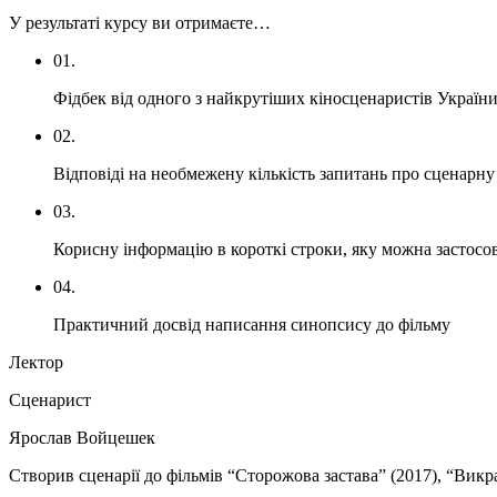
У результаті курсу ви отримаєте…
01.
Фідбек від одного з найкрутіших кіносценаристів України
02.
Відповіді на необмежену кількість запитань про сценарну м
03.
Корисну інформацію в короткі строки, яку можна застосо
04.
Практичний досвід написання синопсису до фільму
Лектор
Сценарист
Ярослав Войцешек
Створив сценарії до фільмів “Сторожова застава” (2017), “Викра