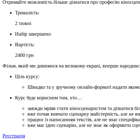
Отримайте можливість більше дізнатися про професію кіносцена
Тривалість:
2 тижні
Набір завершено
Вартість:
2400 грн
Фільм, який ми дивимося на великому екрані, вперше народився
Ціль курсу:
Швидко та у зручному онлайн-форматі надати якомо
Курс буде корисним тим, хто…
завжди мріяв стати кіносценаристом та дізнатися б
вже почав вивчати сценарну майстерність, але не в
працює із написанням текстів, але не знає специфі
вже має ідею сценарію, але не знає як оформити сце
Реєстрація