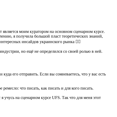
 является моим куратором на основном сценарном курсе.
влению, я получила большой пласт теоретических знаний,
интересных инсайдов украинского рынка ✊🏻
оиндустрии, но ещё не определился со своей ролью в ней.
 куда его отправить. Если вы сомневаетесь, что у вас есть
месло: что писать, как писать и для кого писать.
с я учусь на сценарном курсе UFS. Так что для меня этот