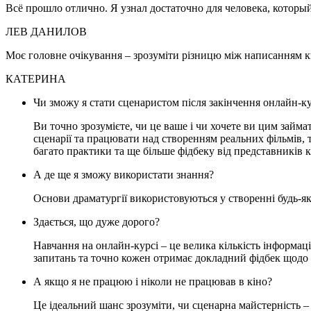
Всё прошло отлично. Я узнал достаточно для человека, который
ЛЕВ ДАНИЛОВ
Моє головне очікування – зрозуміти різницю між написанням к
КАТЕРИНА
Чи зможу я стати сценаристом після закінчення онлайн-к
Ви точно зрозумієте, чи це ваше і чи хочете ви цим займа
сценарії та працювати над створенням реальних фільмів, 
багато практики та ще більше фідбеку від представників 
А де ще я зможу використати знання?
Основи драматургії використовуються у створенні будь-як
Здається, що дуже дорого?
Навчання на онлайн-курсі – це велика кількість інформаці
запитань та точно кожен отримає докладний фідбек щодо с
А якщо я не працюю і ніколи не працював в кіно?
Це ідеальний шанс зрозуміти, чи сценарна майстерність – ц