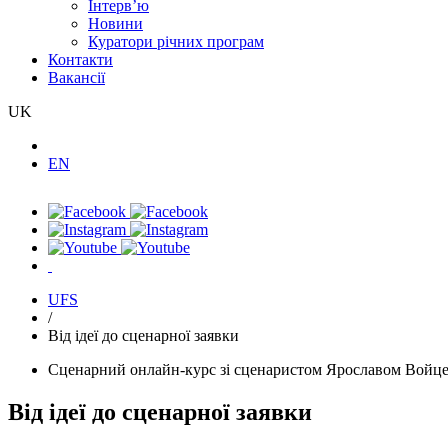
Інтерв’ю
Новини
Куратори річних програм
Контакти
Вакансії
UK
EN
UFS
/
Від ідеї до сценарної заявки
Сценарний онлайн-курс зі сценаристом Ярославом Войц
Від ідеї до сценарної заявки