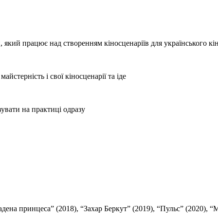
, який працює над створенням кіносценаріїв для українського кі
айстерність і свої кіносценарії та іде
вувати на практиці одразу
дена принцеса” (2018), “Захар Беркут” (2019), “Пульс” (2020), “М