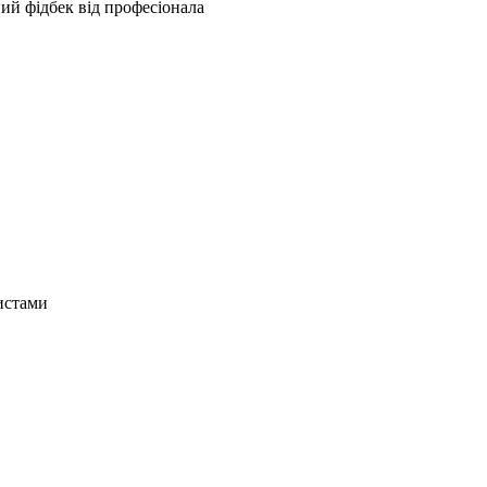
ий фідбек від професіонала
истами