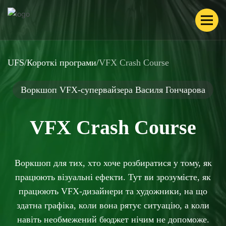
UFS
/
Короткі програми
/
VFX Crash Course
Воркшоп VFX-супервайзера Василя Гончарова
VFX Crash Course
Воркшоп для тих, хто хоче розбиратися у тому, як
працюють візуальні ефекти. Тут ви зрозумієте, як
працюють VFX-дизайнери та художники, на що
здатна графіка, коли вона рятує ситуацію, а коли
навіть необмежений бюджет нічим не допоможе.