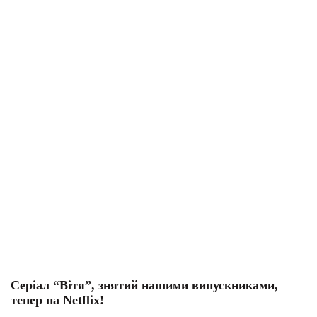
Серіал “Вітя”, знятий нашими випускниками,
В
тепер на Netflix!
О