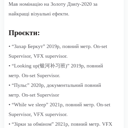
Мав номінацію на Золоту Дзиґу-2020 за
найкращі візуальні ефекти.
Проєкти:
• “Захар Беркут” 2019р, повний метр. On-set
Supervisor, VFX supervisor.
• “Looking up(银河补习班)” 2019р, повний
метр. On-set Supervisor.
• “Пульс” 2020р, документальний повний
метр. On-set Supervisor
• “While we sleep” 2021р, повний метр. On-set
Supervisor, VFX supervisor.
• “Зірки за обміном” 2021р, повний метр. VFX