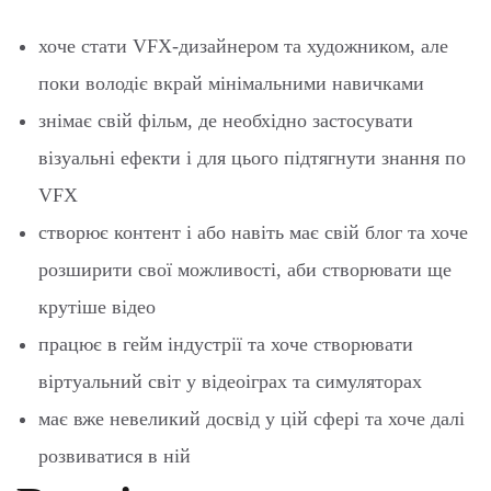
хоче стати VFX-дизайнером та художником, але
поки володіє вкрай мінімальними навичками
знімає свій фільм, де необхідно застосувати
візуальні ефекти і для цього підтягнути знання по
VFX
створює контент і або навіть має свій блог та хоче
розширити свої можливості, аби створювати ще
крутіше відео
працює в гейм індустрії та хоче створювати
віртуальний світ у відеоіграх та симуляторах
має вже невеликий досвід у цій сфері та хоче далі
розвиватися в ній