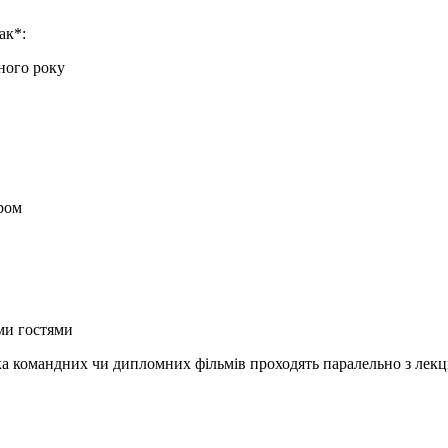
ак*:
ного року
ром
ми гостями
мка командних чи дипломних фільмів проходять паралельно з лекц