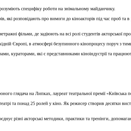
і розуміють специфіку роботи на знімальному майданчику.
, які розповідають про вимоги до кіноакторів під час проб та в 
тражні фільми, де задіюють на всі ролі студентів акторської пр
ідній Європі, в атмосфері безупинного кінопроцесу поруч з тими
рами, кураторами, які є представниками кіноіндустрії та працюют
ного глядача на Липках, лауреат театральної премії «Київська п
 театрі та понад 25 ролей у кіно. Як режисер створив десятки вис
оєднує різні акторські методики, практики та тренінги, допомага