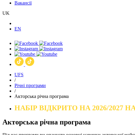
Вакансії
UK
EN
UFS
/
Річні програми
/
Акторська річна програма
НАБІР ВІДКРИТО НА 2026/2027 
Акторська річна програма
Під час програми ви опануєте основні навички акторської майст