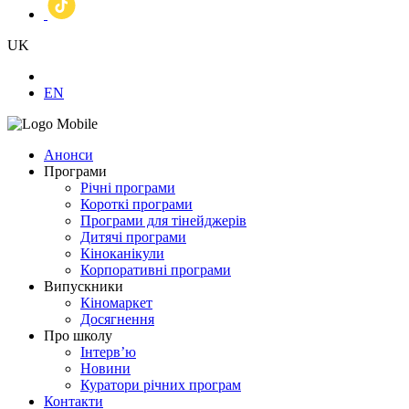
UK
EN
Анонси
Програми
Річні програми
Короткі програми
Програми для тінейджерів
Дитячі програми
Кіноканікули
Корпоративні програми
Випускники
Кіномаркет
Досягнення
Про школу
Інтерв’ю
Новини
Куратори річних програм
Контакти