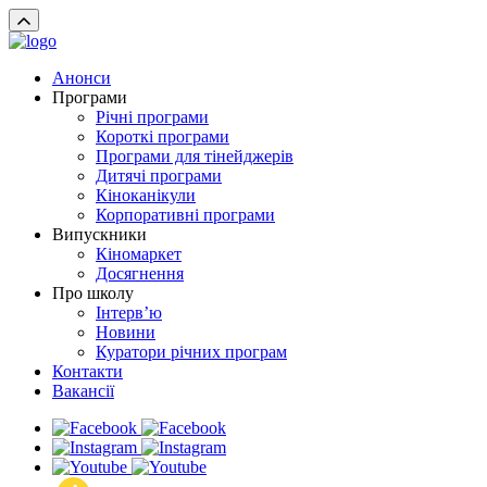
Анонси
Програми
Річні програми
Короткі програми
Програми для тінейджерів
Дитячі програми
Кіноканікули
Корпоративні програми
Випускники
Кіномаркет
Досягнення
Про школу
Інтерв’ю
Новини
Куратори річних програм
Контакти
Вакансії