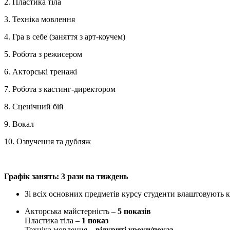
2. Пластика тіла
3. Техніка мовлення
4. Гра в себе (заняття з арт-коучем)
5. Робота з режисером
6. Акторські тренажі
7. Робота з кастинг-директором
8. Сценічний бій
9. Вокал
10. Озвучення та дубляж
Графік занять: 3
рази на тиждень
Зі всіх основних предметів курсу студенти влаштовують кі
Акторська майстерність –
5 показів
Пластика тіла –
1 показ
Техніка мовлення –
відкриті уроки/показ