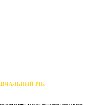
НАВЧАЛЬНИЙ РІК
ерності та вивчите специфіку роботи актора в кіно