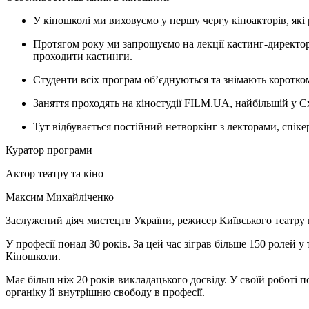
У кіношколі ми виховуємо у першу чергу кіноакторів, як
Протягом року ми запрошуємо на лекції кастинг-директорів
проходити кастинги.
Студенти всіх програм об’єднуються та знімають короткоме
Заняття проходять на кіностудії FILM.UA, найбільшій у Сх
Тут відбувається постійний нетворкінг з лекторами, спіке
Куратор програми
Актор театру та кіно
Максим Михайліченко
Заслужений діяч мистецтв України, режисер Київського театру ю
У професії понад 30 років. За цей час зіграв більше 150 ролей у
Кіношколи.
Має більш ніж 20 років викладацького досвіду. У своїй роботі п
органіку й внутрішню свободу в професії.