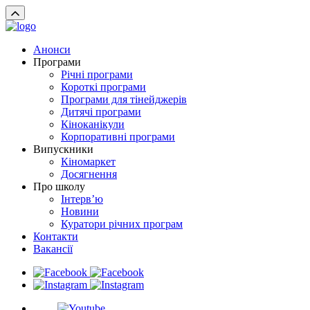
Анонси
Програми
Річні програми
Короткі програми
Програми для тінейджерів
Дитячі програми
Кіноканікули
Корпоративні програми
Випускники
Кіномаркет
Досягнення
Про школу
Інтерв’ю
Новини
Куратори річних програм
Контакти
Вакансії