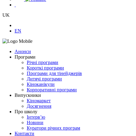
UK
EN
Анонси
Програми
Річні програми
Короткі програми
Програми для тінейджерів
Дитячі програми
Кіноканікули
Корпоративні програми
Випускники
Кіномаркет
Досягнення
Про школу
Інтерв’ю
Новини
Куратори річних програм
Контакти