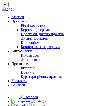
Анонси
Програми
Річні програми
Короткі програми
Програми для тінейджерів
Дитячі програми
Кіноканікули
Корпоративні програми
Випускники
Кіномаркет
Досягнення
Про школу
Інтерв’ю
Новини
Куратори річних програм
Контакти
Вакансії