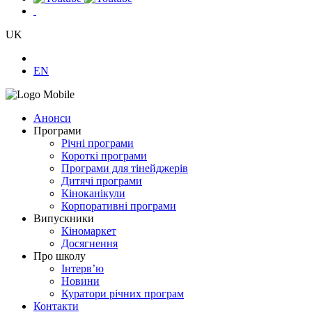
UK
EN
Анонси
Програми
Річні програми
Короткі програми
Програми для тінейджерів
Дитячі програми
Кіноканікули
Корпоративні програми
Випускники
Кіномаркет
Досягнення
Про школу
Інтерв’ю
Новини
Куратори річних програм
Контакти