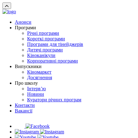
Анонси
Програми
Річні програми
Короткі програми
Програми для тінейджерів
Дитячі програми
Кіноканікули
Корпоративні програми
Випускники
Кіномаркет
Досягнення
Про школу
Інтерв’ю
Новини
Куратори річних програм
Контакти
Вакансії