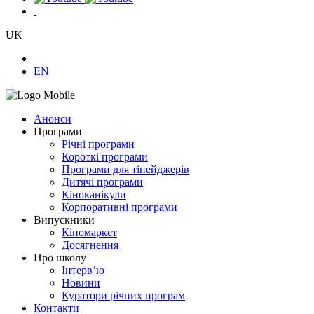
UK
EN
Анонси
Програми
Річні програми
Короткі програми
Програми для тінейджерів
Дитячі програми
Кіноканікули
Корпоративні програми
Випускники
Кіномаркет
Досягнення
Про школу
Інтерв’ю
Новини
Куратори річних програм
Контакти